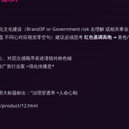
设（Brand3P or Government risk 去理解 或
覆盖 不同心对应视觉零空句）建议必须思考
红色基调高饱
➔ 黄色
定占。对层次感顺序表述谨慎对称色铺
称广资行业案 >强化传播意*
用大标题标出：“治理穿透率 +人命心制
oduct/12.html