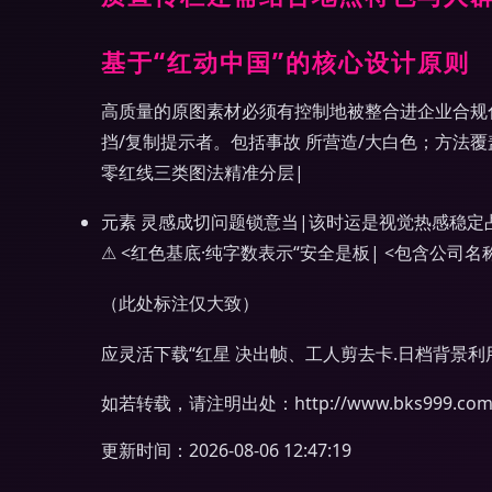
基于“红动中国”的核心设计原则
高质量的原图素材必须有控制地被整合进企业合规化文化建
挡/复制提示者。包括事故 所营造/大白色；方法
零红线三类图法精准分层|
元素 灵感成切问题锁意当|该时运是视觉热感稳
⚠ <红色基底·纯字数表示“安全是板| <包含公司名
（此处标注仅大致）
应灵活下载“红星 决出帧、工人剪去卡.日档背景利
如若转载，请注明出处：http://www.bks999.com/pr
更新时间：2026-08-06 12:47:19